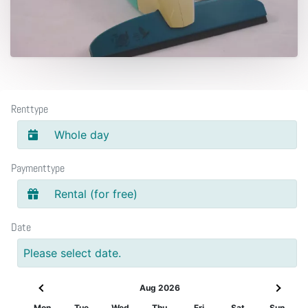
Renttype
Whole day
Paymenttype
Rental (for free)
Date
Please select date.
Aug 2026
Mon
Tue
Wed
Thu
Fri
Sat
Sun