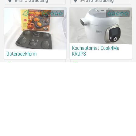
94315 Straubing
94315 Straubing
Kochautomat Cook4Me
Osterbackform
KRUPS
Rental (for free)
Rental (for free)
94315 Straubing
94315 Straubing
Entsafter GSW
Kochplatte ALASKA
Rental (for free)
Rental (for free)