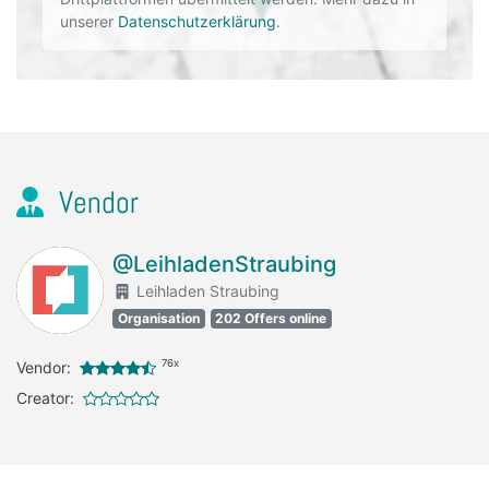
unserer
Datenschutzerklärung
.
Vendor
@LeihladenStraubing
Leihladen Straubing
Organisation
202 Offers online
76x
Vendor:
Creator: