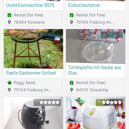
Unold Eismaschine 9975
Einkochautomat
Rental (for free)
Rental (for free)
78464 Konstanz
79104 Freiburg im
Breisgau
Tortenplatte mit Haube aus
Paella Gasbrenner Grillset
Glas
Piggy Bank
Rental (for free)
79104 Freiburg im
94315 Straubing
Breisgau
3x
3x