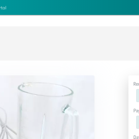
rtal
Re
Pa
Da