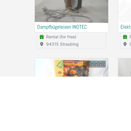
Dampfbügeleisen INOTEC
Elek
Rental (for free)
94315 Straubing
Osterbackform
Koch
Rental (for free)
94315 Straubing