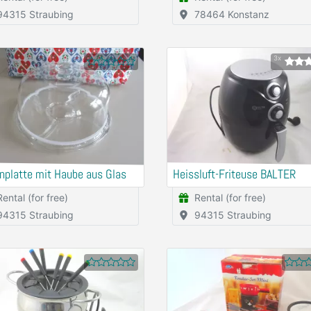
94315 Straubing
78464 Konstanz
3x
nplatte mit Haube aus Glas
Heissluft-Friteuse BALTER
Rental (for free)
Rental (for free)
94315 Straubing
94315 Straubing