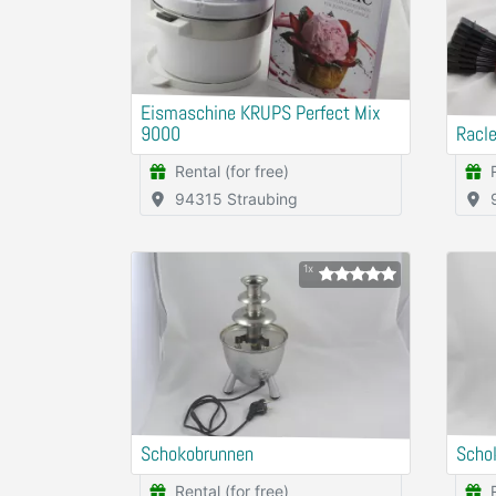
Eismaschine KRUPS Perfect Mix
9000
Racle
Rental (for free)
94315 Straubing
1x
Schokobrunnen
Scho
Rental (for free)