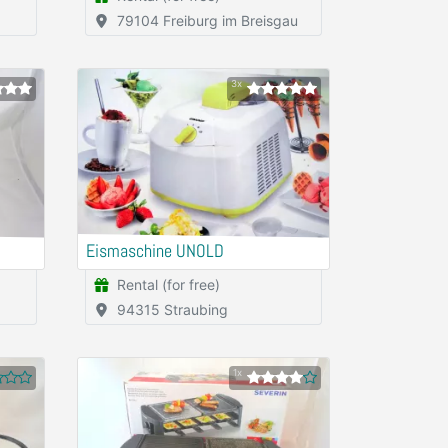
79104 Freiburg im Breisgau
3x
Eismaschine UNOLD
Rental (for free)
94315 Straubing
1x