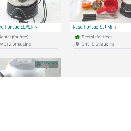
tro-Fondue SEVERIN
Käse-Fondue-Set Mini
Rental (for free)
Rental (for free)
94315 Straubing
94315 Straubing
automat Cook4Me KRUPS
Rental (for free)
94315 Straubing