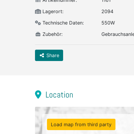
Artikelnummer:
1161
Lagerort:
2094
Technische Daten:
550W
Zubehör:
Gebrauchsanle
Share
Location
Load map from third party