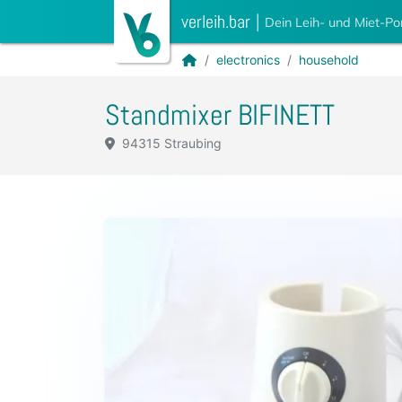
verleih.bar
|
Dein Leih- und Miet-Po
electronics
household
Standmixer BIFINETT
94315 Straubing