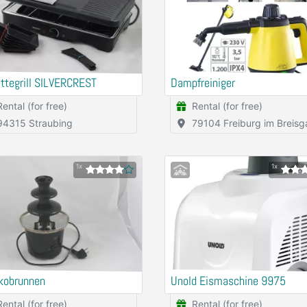
ttegrill SILVERCREST
Dampfreiniger
Rental (for free)
Rental (for free)
94315 Straubing
79104 Freiburg im Breisg
1x
1x
kobrunnen
Unold Eismaschine 9975
Rental (for free)
Rental (for free)