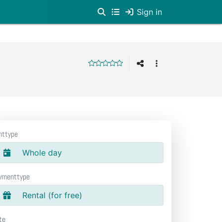
Sign in
nttype
Whole day
ymenttype
Rental (for free)
te