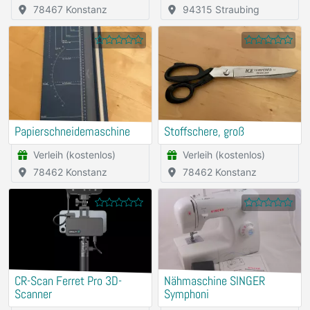
78467 Konstanz
94315 Straubing
Papierschneidemaschine
Stoffschere, groß
Verleih (kostenlos)
Verleih (kostenlos)
78462 Konstanz
78462 Konstanz
CR-Scan Ferret Pro 3D-
Nähmaschine SINGER
Scanner
Symphoni