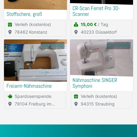
CR-Scan Ferret Pro 3D-
Stoffschere, groß
Scanner
Verleih (kostenlos)
15,00 €
/ Tag
78462 Konstanz
40233 Düsseldorf
Nähmaschine SINGER
Freiarm-Nähmaschine
Symphoni
Spardosenspende
Verleih (kostenlos)
79104 Freiburg im
94315 Straubing
Breisgau