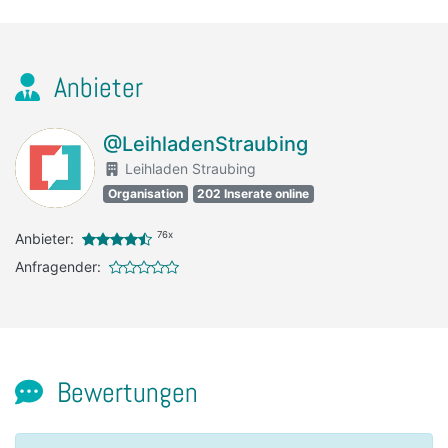
Anbieter
@LeihladenStraubing
Leihladen Straubing
Organisation
202 Inserate online
76x
Anbieter:
Anfragender:
Bewertungen