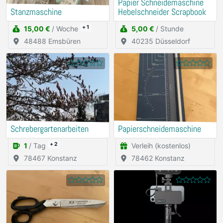
Papier Schneidemaschine
Stanzmaschine
Hebelschneider Scrapbook
+ 1
15,00 €
/ Woche
5,00 €
/ Stunde
48488 Emsbüren
40235 Düsseldorf
Schrebergartenarbeiten
Papierschneidemaschine
+ 2
1
/ Tag
Verleih (kostenlos)
78467 Konstanz
78462 Konstanz