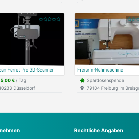
can Ferret Pro 3D-Scanner
Freiarm-Nähmaschine
15,00 €
/ Tag
Spardosenspende
40233 Düsseldorf
79104 Freiburg im Breisg
rnehmen
Rechtliche Angaben