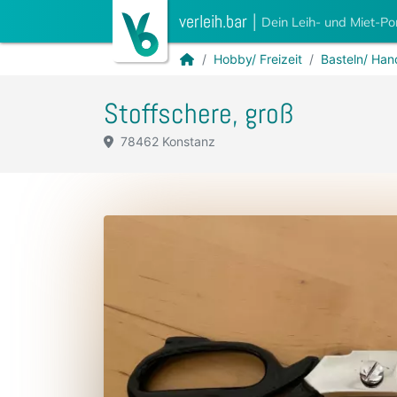
verleih.bar
|
Dein Leih- und Miet-Po
Hobby/ Freizeit
Basteln/ Han
Stoffschere, groß
78462 Konstanz