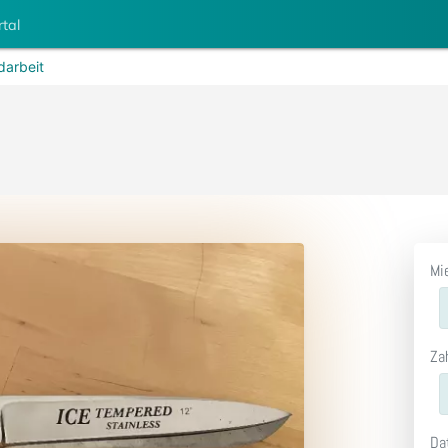
rtal
darbeit
Mi
Za
Da