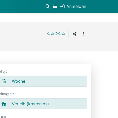
Anmelden
ettyp
Woche
hlungsart
Verleih (kostenlos)
tum