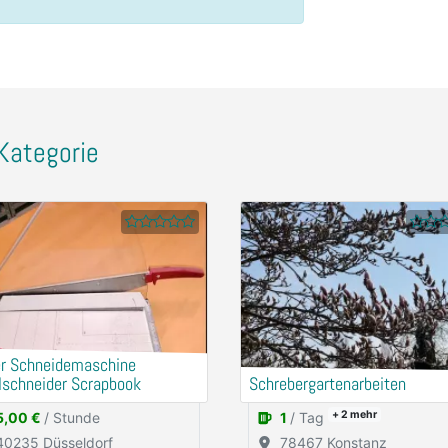
Kategorie
er Schneidemaschine
lschneider Scrapbook
Schrebergartenarbeiten
+ 2
mehr
5,00 €
/ Stunde
1
/ Tag
40235 Düsseldorf
78467 Konstanz