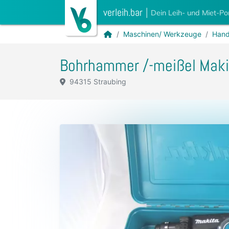
verleih.bar
|
Dein Leih- und Miet-Po
Maschinen/ Werkzeuge
Hand
Bohrhammer /-meißel Mak
94315 Straubing