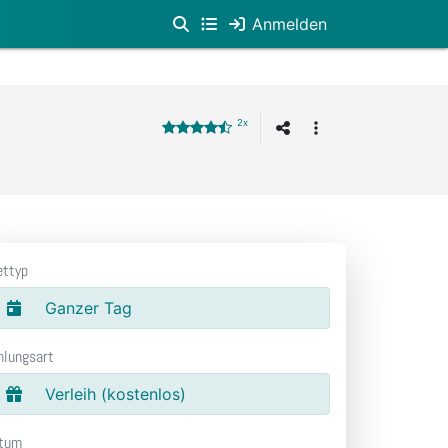
Anmelden
2x
ettyp
Ganzer Tag
hlungsart
Verleih (kostenlos)
tum