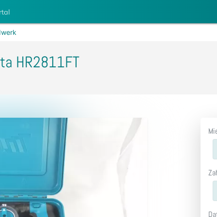
rtal
werk
ita HR2811FT
Mi
Za
Da