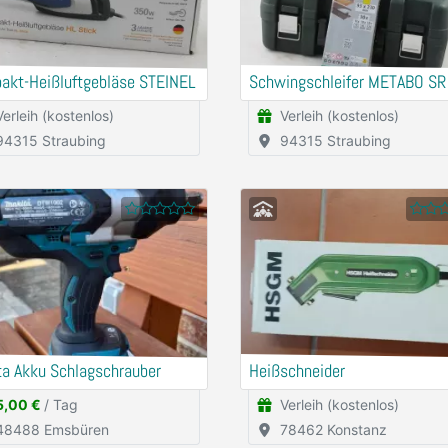
akt-Heißluftgebläse STEINEL
Schwingschleifer METABO SR
Verleih (kostenlos)
Verleih (kostenlos)
94315 Straubing
94315 Straubing
ta Akku Schlagschrauber
Heißschneider
5,00 €
/ Tag
Verleih (kostenlos)
48488 Emsbüren
78462 Konstanz