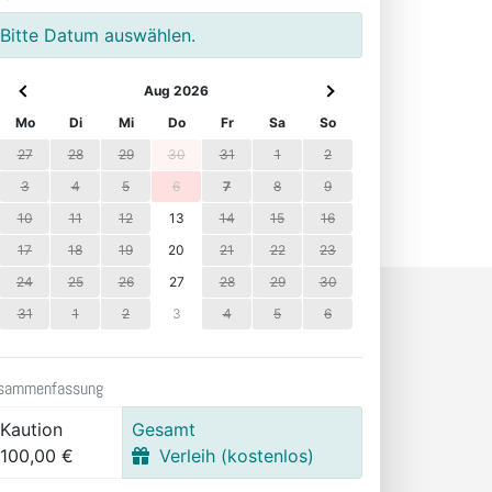
Bitte Datum auswählen.
Aug 2026
Mo
Di
Mi
Do
Fr
Sa
So
27
28
29
30
31
1
2
3
4
5
6
7
8
9
10
11
12
13
14
15
16
17
18
19
20
21
22
23
24
25
26
27
28
29
30
31
1
2
3
4
5
6
sammenfassung
Kaution
Gesamt
100,00 €
Verleih (kostenlos)