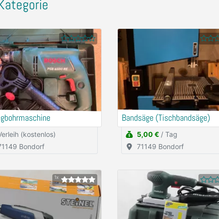
Kategorie
agbohrmaschine
Bandsäge (Tischbandsäge)
Verleih (kostenlos)
5,00 €
/ Tag
71149 Bondorf
71149 Bondorf
1x