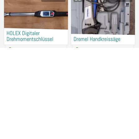
HOLEX Digitaler
Drehmomentschlüssel
Dremel Handkreissäge
2,50 €
/ Stunde
2,50 €
/ Stunde
78467 Konstanz
78467 Konstanz
Makita Akku-Tauchsäge
Dremel Handfräse
DSP601
2,50 €
/ Stunde
3,50 €
/ Stunde
78467 Konstanz
78467 Konstanz