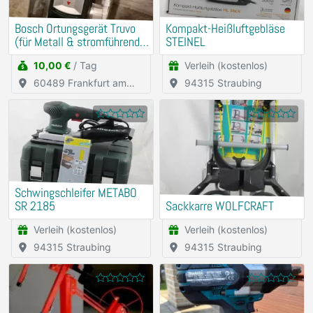
Bosch Ortungsgerät Truvo
Kompakt-Heißluftgebläse
(für Metall & stromführende
STEINEL
Leitungen)
10,00 €
/ Tag
Verleih (kostenlos)
60489 Frankfurt am
94315 Straubing
Main
Schwingschleifer METABO
SR 2185
Sackkarre WOLFCRAFT
Verleih (kostenlos)
Verleih (kostenlos)
94315 Straubing
94315 Straubing