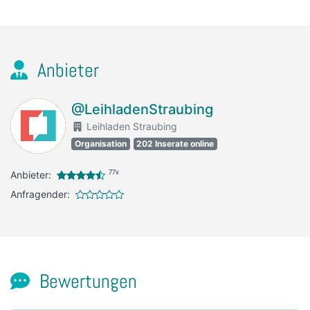
Anbieter
@LeihladenStraubing
Leihladen Straubing
Organisation
202 Inserate online
77x
Anbieter:
Anfragender:
Bewertungen