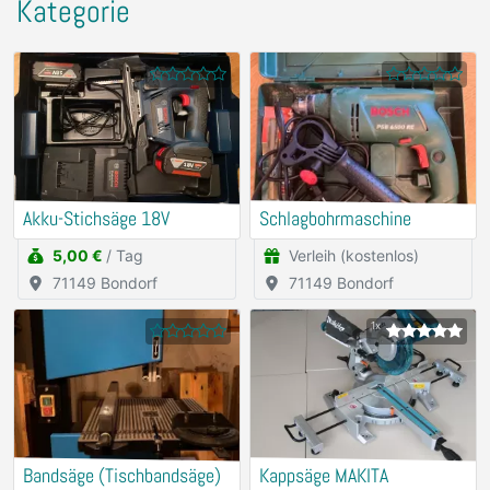
Kategorie
Akku-Stichsäge 18V
Schlagbohrmaschine
5,00 €
/ Tag
Verleih (kostenlos)
71149 Bondorf
71149 Bondorf
1x
Bandsäge (Tischbandsäge)
Kappsäge MAKITA