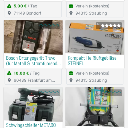
5,00 €
/ Tag
Verleih (kostenlos)
71149 Bondorf
94315 Straubing
1x
Bosch Ortungsgerät Truvo
Kompakt-Heißluftgebläse
(für Metall & stromführende
STEINEL
Leitungen)
10,00 €
/ Tag
Verleih (kostenlos)
60489 Frankfurt am
94315 Straubing
Main
Schwingschleifer METABO