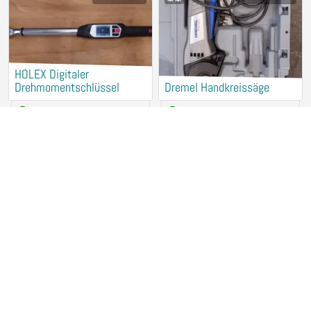
HOLEX Digitaler
Drehmomentschlüssel
Dremel Handkreissäge
2,50 €
/ Stunde
2,50 €
/ Stunde
78467 Konstanz
78467 Konstanz
Makita Akku-Tauchsäge
Dremel Handfräse
DSP601
2,50 €
/ Stunde
3,50 €
/ Stunde
78467 Konstanz
78467 Konstanz