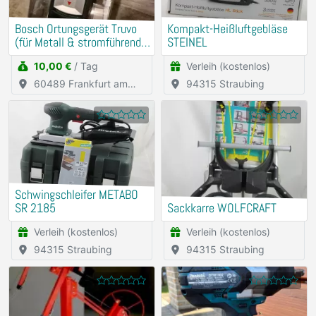
Bosch Ortungsgerät Truvo
Kompakt-Heißluftgebläse
(für Metall & stromführende
STEINEL
Leitungen)
10,00 €
/ Tag
Verleih (kostenlos)
60489 Frankfurt am
94315 Straubing
Main
Schwingschleifer METABO
SR 2185
Sackkarre WOLFCRAFT
Verleih (kostenlos)
Verleih (kostenlos)
94315 Straubing
94315 Straubing