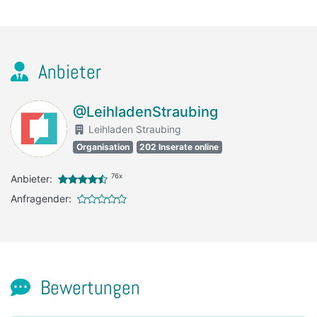
Anbieter
@LeihladenStraubing
Leihladen Straubing
Organisation
202 Inserate online
76x
Anbieter:
Anfragender:
Bewertungen