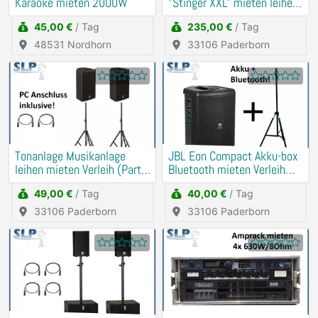
Karaoke mieten 2000W
"Stinger XXL" mieten leihen
Verleih PA, DJ
45,00 €
/ Tag
235,00 €
/ Tag
48531 Nordhorn
33106 Paderborn
Tonanlage Musikanlage
JBL Eon Compact Akku-box
leihen mieten Verleih (Party,
Bluetooth mieten Verleih
Hochzeit, Geburtstag)
(Traurede, Demo)
49,00 €
/ Tag
40,00 €
/ Tag
33106 Paderborn
33106 Paderborn