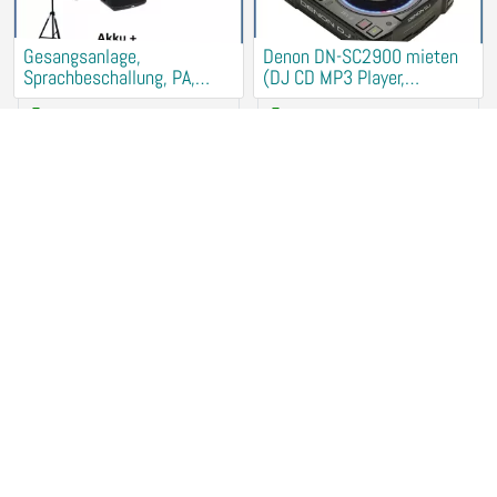
Gesangsanlage,
Denon DN-SC2900 mieten
Sprachbeschallung, PA,
(DJ CD MP3 Player,
Musikanlage mieten
Turntables)
45,00 €
/ Tag
20,00 €
/ Tag
33106 Paderborn
33106 Paderborn
dbx M2 Messmikrofon
db technologies DVX D10
mieten (PA Einmessen, RTA,
Aktivlautsprecher mieten
Microfon, Shure)
+ 1
2
/ Tag
20,00 €
/ Tag
33106 Paderborn
33106 Paderborn