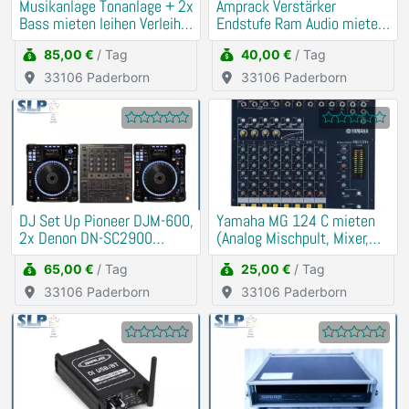
Musikanlage Tonanlage + 2x
Amprack Verstärker
Bass mieten leihen Verleih
Endstufe Ram Audio mieten
Beschallung
Verleih (PA, Anlage)
85,00 €
/ Tag
40,00 €
/ Tag
33106 Paderborn
33106 Paderborn
DJ Set Up Pioneer DJM-600,
Yamaha MG 124 C mieten
2x Denon DN-SC2900
(Analog Mischpult, Mixer,
mieten Verleih
DJ)
65,00 €
/ Tag
25,00 €
/ Tag
33106 Paderborn
33106 Paderborn