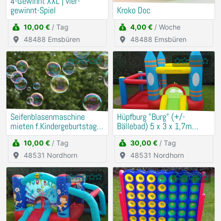
4-Gewinnt XXL | vier-
gewinnt-Spiel
Kroko Doc
10,00 €
/ Tag
4,00 €
/ Woche
48488 Emsbüren
48488 Emsbüren
Seifenblasenmaschine
Hüpfburg "Burg" (+/-
mieten f.Kindergeburtstag
Bällebad) 5 x 3 x 1,7m
u.a.
mieten
10,00 €
/ Tag
30,00 €
/ Tag
48531 Nordhorn
48531 Nordhorn