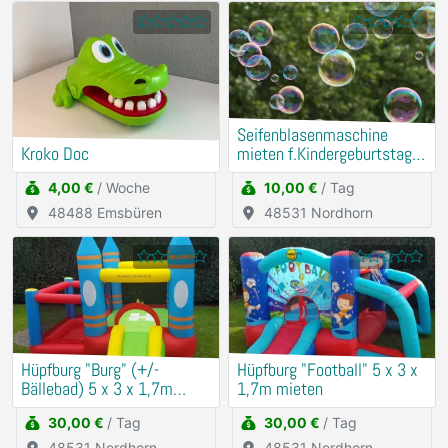
Seifenblasenmaschine
Kroko Doc
mieten f.Kindergeburtstag
u.a.
4,00 €
/ Woche
10,00 €
/ Tag
48488 Emsbüren
48531 Nordhorn
Hüpfburg "Burg" (+/-
Hüpfburg "Football" 5 x 3 x
Bällebad) 5 x 3 x 1,7m
1,7m mieten
mieten
30,00 €
/ Tag
30,00 €
/ Tag
48531 Nordhorn
48531 Nordhorn