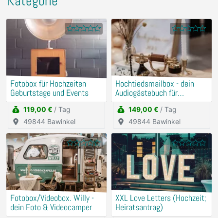
Kategorie
Fotobox für Hochzeiten
Hochtiedsmailbox - dein
Geburtstage und Events
Audiogästebuch für
Hochzeiten, Geburtstage
119,00 €
/ Tag
149,00 €
/ Tag
und Events
49844 Bawinkel
49844 Bawinkel
Fotobox/Videobox. Willy -
XXL Love Letters (Hochzeit;
dein Foto & Videocamper
Heiratsantrag)