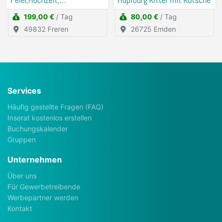
Feier,Hochzeit,
Hüpfburg Ritter mit Rutsche
Firmenevents
199,00 €
/ Tag
80,00 €
/ Tag
49832 Freren
26725 Emden
Services
Häufig gestellte Fragen (FAQ)
Inserat kostenlos erstellen
Buchungskalender
Gruppen
Unternehmen
Über uns
Für Gewerbetreibende
Werbepartner werden
Kontakt