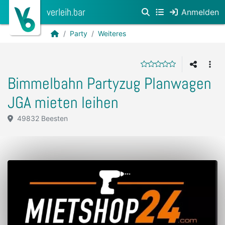
verleih.bar
Anmelden
Party
Weiteres
Bimmelbahn Partyzug Planwagen
JGA mieten leihen
49832 Beesten