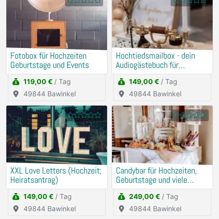
Fotobox für Hochzeiten
Hochtiedsmailbox - dein
Geburtstage und Events
Audiogästebuch für
Hochzeiten, Geburtstage
119,00 €
/ Tag
149,00 €
/ Tag
und Events
49844 Bawinkel
49844 Bawinkel
XXL Love Letters (Hochzeit;
Candybar für Hochzeiten,
Heiratsantrag)
Geburtstage und viele
weitere Events
149,00 €
/ Tag
249,00 €
/ Tag
49844 Bawinkel
49844 Bawinkel