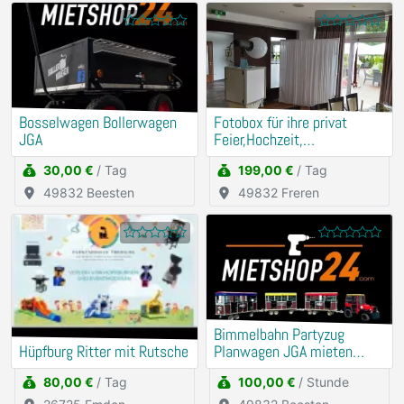
Bosselwagen Bollerwagen
Fotobox für ihre privat
JGA
Feier,Hochzeit,
Firmenevents
30,00 €
/ Tag
199,00 €
/ Tag
49832 Beesten
49832 Freren
Bimmelbahn Partyzug
Hüpfburg Ritter mit Rutsche
Planwagen JGA mieten
leihen
80,00 €
/ Tag
100,00 €
/ Stunde