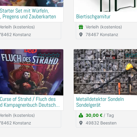
tarter Set mit Würfeln,
, Pregens und Zauberkarten
Biertischgarnitur
Verleih (kostenlos)
Verleih (kostenlos)
78462 Konstanz
78467 Konstanz
urse of Strahd / Fluch des
Metalldetektor Sondeln
hd Kampagnenbuch Deutsch
Sondelgerät
ürfeln
Verleih (kostenlos)
30,00 €
/ Tag
78462 Konstanz
49832 Beesten