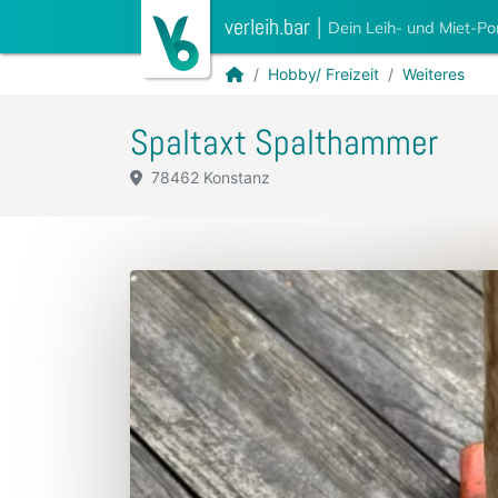
verleih.bar
|
Dein Leih- und Miet-Po
Hobby/ Freizeit
Weiteres
Spaltaxt Spalthammer
78462 Konstanz