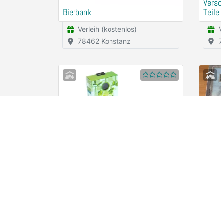
Vers
Bierbank
Teile
Verleih (kostenlos)
78462 Konstanz
Ozobot Logik-Lernspielzeug
Brett
(Fahrbarer Roboter zum
Knizi
Programmieren ohne Computer)
Verleih (kostenlos)
78462 Konstanz