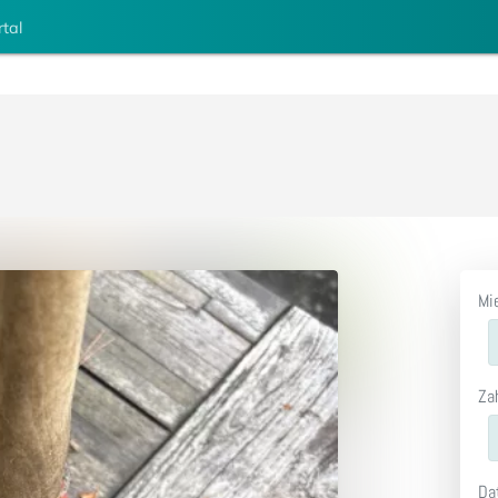
rtal
Mi
Za
Da