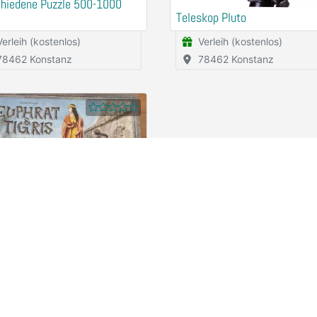
chiedene Puzzle 500-1000
Teleskop Pluto
Verleih (kostenlos)
Verleih (kostenlos)
78462 Konstanz
78462 Konstanz
spiel Euphrat und Tigris Reiner
a
Spardosenspende
78462 Konstanz