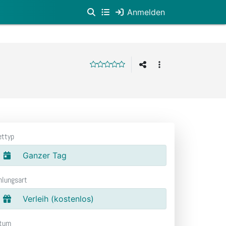
Anmelden
ettyp
Ganzer Tag
hlungsart
Verleih (kostenlos)
tum