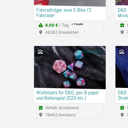
Fahrradträger zwei E Bike /3
D&D S
Fahrräder
Minis
+ 1
mehr
8,00 €
/ Tag
48282 Emsdetten
Würfelsets für D&D, pen & paper
D&D C
und Rollenspiel (D20 etc.)
Stra
mit W
Verleih (kostenlos)
78462 Konstanz