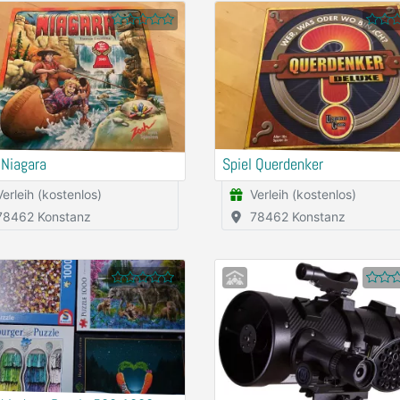
 Niagara
Spiel Querdenker
Verleih (kostenlos)
Verleih (kostenlos)
78462 Konstanz
78462 Konstanz