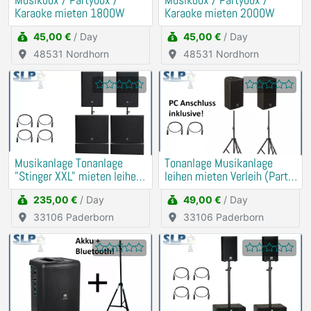
Musikbox / Partybox /
Musikbox / Partybox /
Karaoke mieten 1800W
Karaoke mieten 2000W
45,00 €
/ Day
45,00 €
/ Day
48531 Nordhorn
48531 Nordhorn
Musikanlage Tonanlage
Tonanlage Musikanlage
"Stinger XXL" mieten leihen
leihen mieten Verleih (Party,
Verleih PA, DJ
Hochzeit, Geburtstag)
235,00 €
/ Day
49,00 €
/ Day
33106 Paderborn
33106 Paderborn