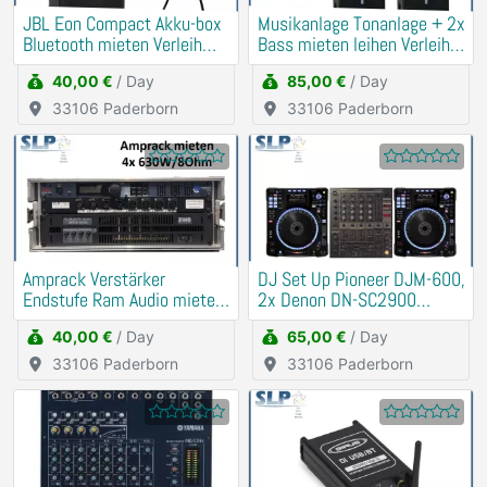
JBL Eon Compact Akku-box
Musikanlage Tonanlage + 2x
Bluetooth mieten Verleih
Bass mieten leihen Verleih
(Traurede, Demo)
Beschallung
40,00 €
/ Day
85,00 €
/ Day
33106 Paderborn
33106 Paderborn
Amprack Verstärker
DJ Set Up Pioneer DJM-600,
Endstufe Ram Audio mieten
2x Denon DN-SC2900
Verleih (PA, Anlage)
mieten Verleih
40,00 €
/ Day
65,00 €
/ Day
33106 Paderborn
33106 Paderborn