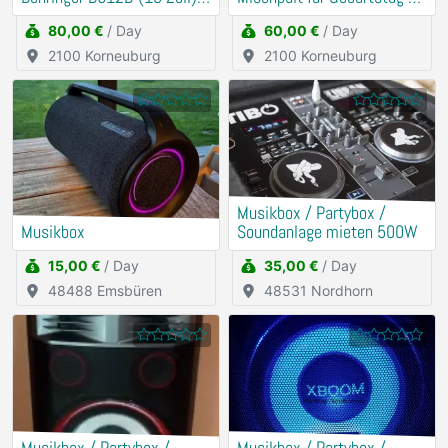
Mischpult
Hochzeit
80,00 €
/ Day
60,00 €
/ Day
2100 Korneuburg
2100 Korneuburg
Musikbox / Partybox /
Musikbox
Soundanlage mieten 500W
15,00 €
/ Day
35,00 €
/ Day
48488 Emsbüren
48531 Nordhorn