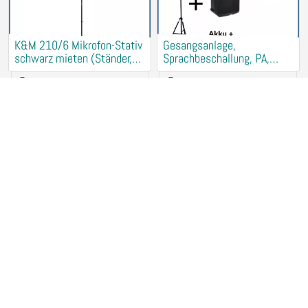
K&M 210/6 Mikrofon-Stativ
Gesangsanlage,
schwarz mieten (Ständer,
Sprachbeschallung, PA,
Halter)
Musikanlage mieten
5,00 €
/ Day
45,00 €
/ Day
33106 Paderborn
33106 Paderborn
Denon DN-SC2900 mieten
dbx M2 Messmikrofon
(DJ CD MP3 Player,
mieten (PA Einmessen, RTA,
Turntables)
Microfon, Shure)
+ 1
20,00 €
/ Day
2
/ Day
33106 Paderborn
33106 Paderborn