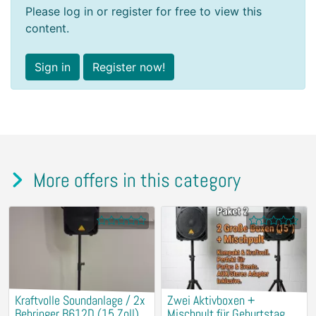
Please log in or register for free to view this
content.
Sign in
Register now!
More offers in this category
Kraftvolle Soundanlage / 2x
​Zwei Aktivboxen +
Behringer B612D (15 Zoll) +
Mischpult für Geburtstag &