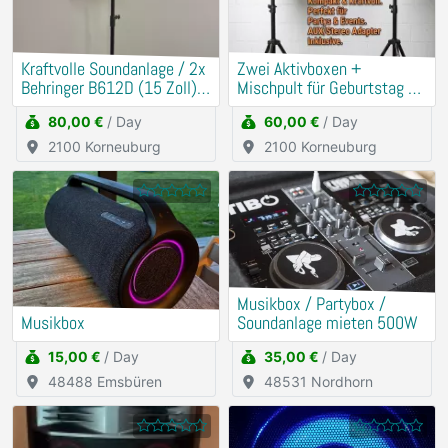
Kraftvolle Soundanlage / 2x
​Zwei Aktivboxen +
Behringer B612D (15 Zoll) +
Mischpult für Geburtstag &
Mischpult
Hochzeit
80,00 €
/ Day
60,00 €
/ Day
2100 Korneuburg
2100 Korneuburg
Musikbox / Partybox /
Musikbox
Soundanlage mieten 500W
15,00 €
/ Day
35,00 €
/ Day
48488 Emsbüren
48531 Nordhorn