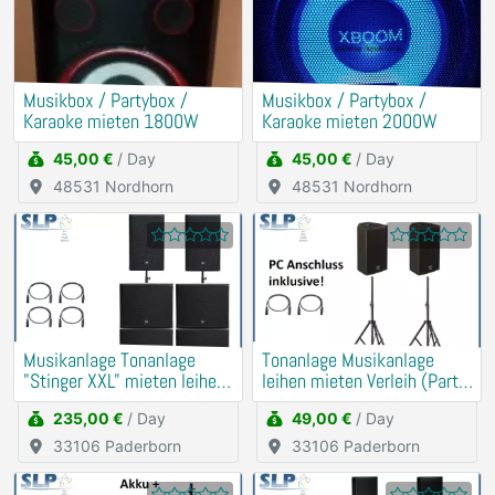
Musikbox / Partybox /
Musikbox / Partybox /
Karaoke mieten 1800W
Karaoke mieten 2000W
45,00 €
/ Day
45,00 €
/ Day
48531 Nordhorn
48531 Nordhorn
Musikanlage Tonanlage
Tonanlage Musikanlage
"Stinger XXL" mieten leihen
leihen mieten Verleih (Party,
Verleih PA, DJ
Hochzeit, Geburtstag)
235,00 €
/ Day
49,00 €
/ Day
33106 Paderborn
33106 Paderborn