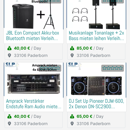
JBL Eon Compact Akku-box
Musikanlage Tonanlage + 2x
Bluetooth mieten Verleih
Bass mieten leihen Verleih
(Traurede, Demo)
Beschallung
40,00 €
/ Day
85,00 €
/ Day
33106 Paderborn
33106 Paderborn
Amprack Verstärker
DJ Set Up Pioneer DJM-600,
Endstufe Ram Audio mieten
2x Denon DN-SC2900
Verleih (PA, Anlage)
mieten Verleih
40,00 €
/ Day
65,00 €
/ Day
33106 Paderborn
33106 Paderborn