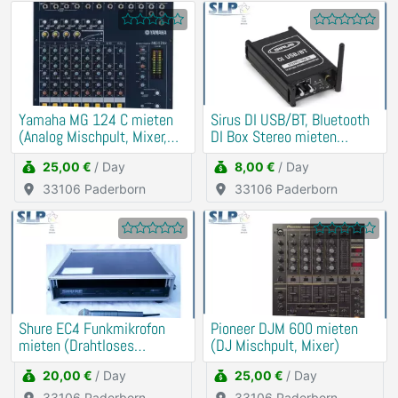
Yamaha MG 124 C mieten
Sirus DI USB/BT, Bluetooth
(Analog Mischpult, Mixer,
DI Box Stereo mieten
DJ)
(Soundkarte)
25,00 €
/ Day
8,00 €
/ Day
33106 Paderborn
33106 Paderborn
Shure EC4 Funkmikrofon
Pioneer DJM 600 mieten
mieten (Drahtloses
(DJ Mischpult, Mixer)
Schnurlos Mikrofon)
20,00 €
/ Day
25,00 €
/ Day
33106 Paderborn
33106 Paderborn