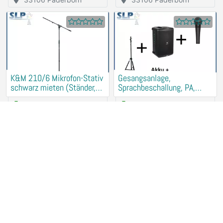
K&M 210/6 Mikrofon-Stativ
Gesangsanlage,
schwarz mieten (Ständer,
Sprachbeschallung, PA,
Halter)
Musikanlage mieten
5,00 €
/ Day
45,00 €
/ Day
33106 Paderborn
33106 Paderborn
Denon DN-SC2900 mieten
dbx M2 Messmikrofon
(DJ CD MP3 Player,
mieten (PA Einmessen, RTA,
Turntables)
Microfon, Shure)
+ 1
20,00 €
/ Day
2
/ Day