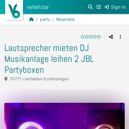
verleih.bar
Sign in
party
Musicians
Lautsprecher mieten DJ
Musikanlage leihen 2 JBL
Partyboxen
70771 Leinfelden-Echterdingen