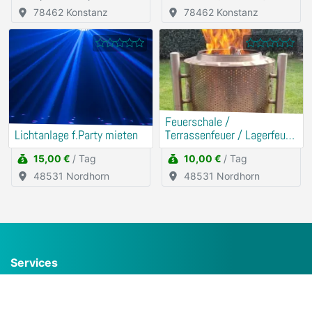
78462 Konstanz
78462 Konstanz
Feuerschale /
Lichtanlage f.Party mieten
Terrassenfeuer / Lagerfeuer
mieten
15,00 €
/ Tag
10,00 €
/ Tag
48531 Nordhorn
48531 Nordhorn
Services
Häufig gestellte Fragen (FAQ)
Inserat kostenlos erstellen