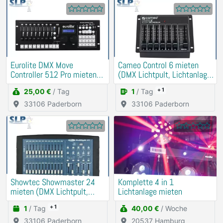
Eurolite DMX Move
Cameo Control 6 mieten
Controller 512 Pro mieten
(DMX Lichtpult, Lichtanlage,
(Lichtpult)
Party)
+ 1
25,00 €
/ Tag
1
/ Tag
33106 Paderborn
33106 Paderborn
Showtec Showmaster 24
Komplette 4 in 1
mieten (DMX Lichtpult,
Lichtanlage mieten
Lichtanlage, Party)
+ 1
1
/ Tag
40,00 €
/ Woche
33106 Paderborn
20537 Hamburg