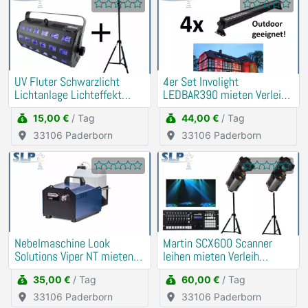
UV Fluter Schwarzlicht
4er Set Involight
Lichtanlage Lichteffekt
LEDBAR390 mieten Verleih
mieten Verleih
(Beleuchtung, Uplight)
15,00 €
/ Tag
44,00 €
/ Tag
33106 Paderborn
33106 Paderborn
Nebelmaschine Look
Martin SCX600 Scanner
Solutions Viper NT mieten
leihen mieten Verleih
Verleih
(Strobo, Lichtanlage)
35,00 €
/ Tag
60,00 €
/ Tag
33106 Paderborn
33106 Paderborn