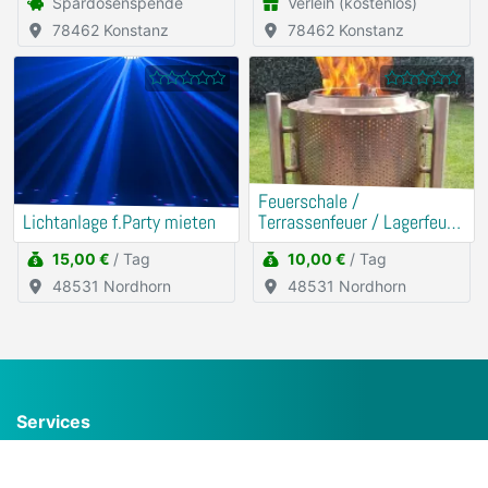
Spardosenspende
Verleih (kostenlos)
78462 Konstanz
78462 Konstanz
Feuerschale /
Lichtanlage f.Party mieten
Terrassenfeuer / Lagerfeuer
mieten
15,00 €
/ Tag
10,00 €
/ Tag
48531 Nordhorn
48531 Nordhorn
Services
Häufig gestellte Fragen (FAQ)
Inserat kostenlos erstellen