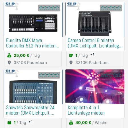
Eurolite DMX Move
Cameo Control 6 mieten
Controller 512 Pro mieten
(DMX Lichtpult, Lichtanlage,
(Lichtpult)
Party)
+ 1
25,00 €
/ Tag
1
/ Tag
33106 Paderborn
33106 Paderborn
Showtec Showmaster 24
Komplette 4 in 1
mieten (DMX Lichtpult,
Lichtanlage mieten
Lichtanlage, Party)
+ 1
1
/ Tag
40,00 €
/ Woche