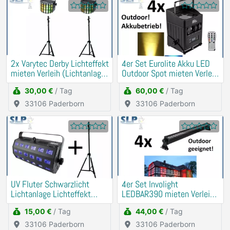
2x Varytec Derby Lichteffekt
4er Set Eurolite Akku LED
mieten Verleih (Lichtanlage,
Outdoor Spot mieten Verleih
Party)
(Musik, DJ)
30,00 €
/ Tag
60,00 €
/ Tag
33106 Paderborn
33106 Paderborn
UV Fluter Schwarzlicht
4er Set Involight
Lichtanlage Lichteffekt
LEDBAR390 mieten Verleih
mieten Verleih
(Beleuchtung, Uplight)
15,00 €
/ Tag
44,00 €
/ Tag
33106 Paderborn
33106 Paderborn