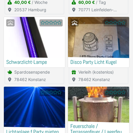
40,00 €
/ Woche
60,00 €
/ Tag
20537 Hamburg
70771 Leinfelden-
Echterdingen
Schwarzlicht-Lampe
Disco Party Licht Kugel
Spardosenspende
Verleih (kostenlos)
78462 Konstanz
78462 Konstanz
Feuerschale /
Lichtanlage f.Party mieten
Terrassenfeuer / Lagerfeuer