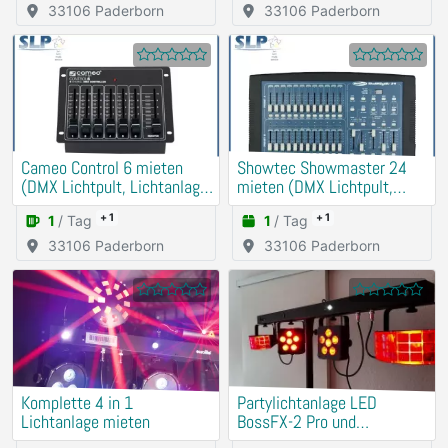
33106 Paderborn
33106 Paderborn
Cameo Control 6 mieten
Showtec Showmaster 24
(DMX Lichtpult, Lichtanlage,
mieten (DMX Lichtpult,
Party)
Lichtanlage, Party)
+ 1
+ 1
1
/ Tag
1
/ Tag
33106 Paderborn
33106 Paderborn
Komplette 4 in 1
Partylichtanlage LED
Lichtanlage mieten
BossFX-2 Pro und
Nebelmaschine