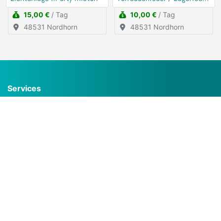
mieten
15,00 €
/ Tag
10,00 €
/ Tag
48531 Nordhorn
48531 Nordhorn
Services
Häufig gestellte Fragen (FAQ)
Inserat kostenlos erstellen
Buchungskalender
Gruppen
Unternehmen
Über uns
Für Gewerbetreibende
Werbepartner werden
Kontakt