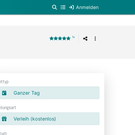
Anmelden
1x
ettyp
Ganzer Tag
hlungsart
Verleih (kostenlos)
tum