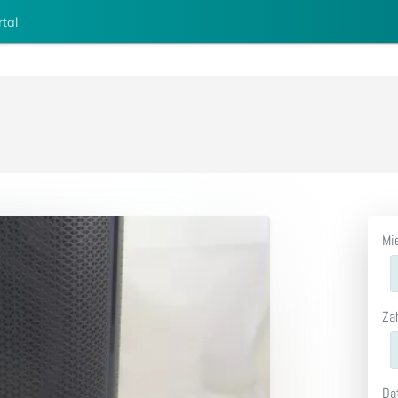
rtal
Mi
Za
Da