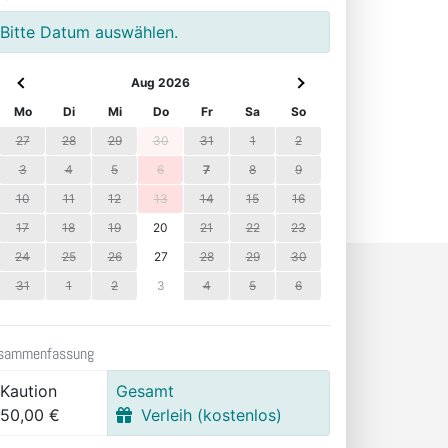
Bitte Datum auswählen.
Aug 2026
Mo
Di
Mi
Do
Fr
Sa
So
27
28
29
30
31
1
2
3
4
5
6
7
8
9
10
11
12
13
14
15
16
17
18
19
20
21
22
23
24
25
26
27
28
29
30
31
1
2
3
4
5
6
sammenfassung
Kaution
Gesamt
50,00 €
Verleih (kostenlos)