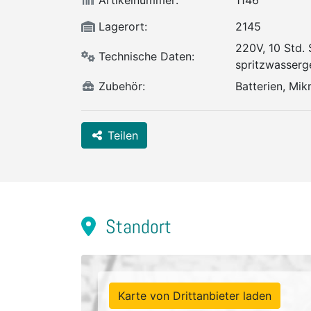
Artikelnummer:
1146
Lagerort:
2145
220V, 10 Std. 
Technische Daten:
spritzwasserg
Zubehör:
Batterien, Mik
Teilen
Standort
Karte von Drittanbieter laden