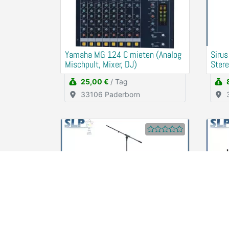
Yamaha MG 124 C mieten (Analog
Sirus
Mischpult, Mixer, DJ)
Stere
25,00 €
/ Tag
33106 Paderborn
K&M 210/6 Mikrofon-Stativ
Gesa
schwarz mieten (Ständer, Halter)
Sprac
Musi