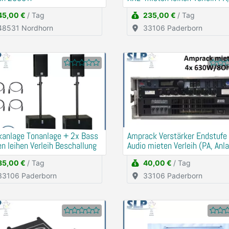
45,00 €
/ Tag
235,00 €
/ Tag
48531 Nordhorn
33106 Paderborn
kanlage Tonanlage + 2x Bass
Amprack Verstärker Endstuf
n leihen Verleih Beschallung
Audio mieten Verleih (PA, Anl
85,00 €
/ Tag
40,00 €
/ Tag
33106 Paderborn
33106 Paderborn