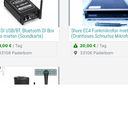
 DI USB/BT, Bluetooth DI Box
Shure EC4 Funkmikrofon mie
o mieten (Soundkarte)
(Drahtloses Schnurlos Mikrof
8,00 €
/ Tag
20,00 €
/ Tag
33106 Paderborn
33106 Paderborn
ngsanlage,
hbeschallung, PA,
kanlage mieten