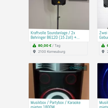
Kraftvolle Soundanlage / 2x
​Zwei
Behringer B612D (15 Zoll) +
Gebu
Mischpult
80,00 €
/ Tag
2100 Korneuburg
Musikbox / Partybox / Karaoke
Musik
mieten 1800W
miet