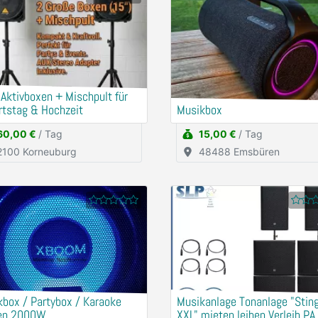
 Aktivboxen + Mischpult für
rtstag & Hochzeit
Musikbox
60,00 €
/ Tag
15,00 €
/ Tag
2100 Korneuburg
48488 Emsbüren
box / Partybox / Karaoke
Musikanlage Tonanlage "Stin
en 2000W
XXL" mieten leihen Verleih PA