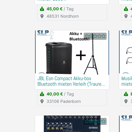
45,00 €
/ Tag
48531 Nordhorn
JBL Eon Compact Akku-box
Musi
Bluetooth mieten Verleih (Traurede,
miete
Demo)
40,00 €
/ Tag
33106 Paderborn