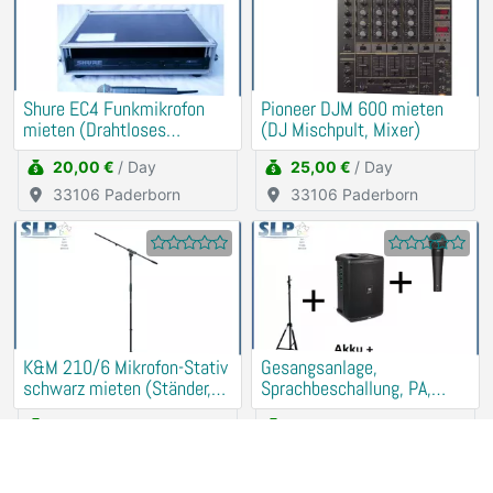
Shure EC4 Funkmikrofon
Pioneer DJM 600 mieten
mieten (Drahtloses
(DJ Mischpult, Mixer)
Schnurlos Mikrofon)
20,00 €
/ Day
25,00 €
/ Day
33106 Paderborn
33106 Paderborn
K&M 210/6 Mikrofon-Stativ
Gesangsanlage,
schwarz mieten (Ständer,
Sprachbeschallung, PA,
Halter)
Musikanlage mieten
5,00 €
/ Day
45,00 €
/ Day
33106 Paderborn
33106 Paderborn