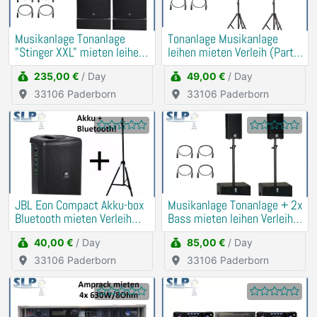
Musikanlage Tonanlage
Tonanlage Musikanlage
"Stinger XXL" mieten leihen
leihen mieten Verleih (Party,
Verleih PA, DJ
Hochzeit, Geburtstag)
235,00 €
/ Day
49,00 €
/ Day
33106 Paderborn
33106 Paderborn
JBL Eon Compact Akku-box
Musikanlage Tonanlage + 2x
Bluetooth mieten Verleih
Bass mieten leihen Verleih
(Traurede, Demo)
Beschallung
40,00 €
/ Day
85,00 €
/ Day
33106 Paderborn
33106 Paderborn