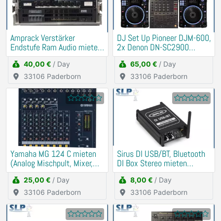
Amprack Verstärker
DJ Set Up Pioneer DJM-600,
Endstufe Ram Audio mieten
2x Denon DN-SC2900
Verleih (PA, Anlage)
mieten Verleih
40,00 €
/ Day
65,00 €
/ Day
33106 Paderborn
33106 Paderborn
Yamaha MG 124 C mieten
Sirus DI USB/BT, Bluetooth
(Analog Mischpult, Mixer,
DI Box Stereo mieten
DJ)
(Soundkarte)
25,00 €
/ Day
8,00 €
/ Day
33106 Paderborn
33106 Paderborn