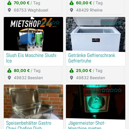
70,00 €
/ Tag
60,00 €
/ Tag
68753 Waghäusel
48429 Rheine
Slush Eis Maschine Slushi
Getränke Gefrierschrank
Ice
Gefriertruhe
80,00 €
/ Tag
25,00 €
/ Tag
49832 Beesten
49832 Beesten
Speisenbehälter Gastro
Jägermeister-Shot-
Chavi Chafing Dish
Maschine mieten