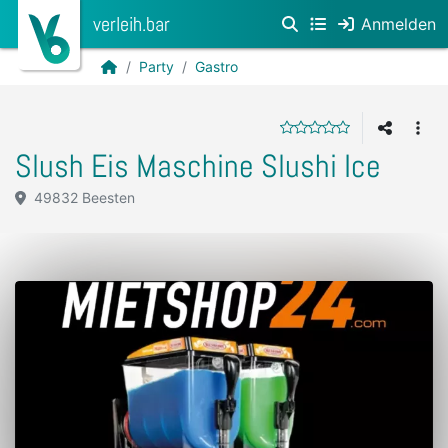
verleih.bar
Anmelden
Party
Gastro
Slush Eis Maschine Slushi Ice
49832 Beesten