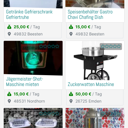
Getränke Gefrierschrank
Speisenbehälter Gastro
Gefriertruhe
Chavi Chafing Dish
25,00 €
/ Tag
15,00 €
/ Tag
49832 Beesten
49832 Beesten
Jägermeister-Shot-
Maschine mieten
Zuckerwatten Maschine
15,00 €
/ Tag
50,00 €
/ Tag
48531 Nordhorn
26725 Emden