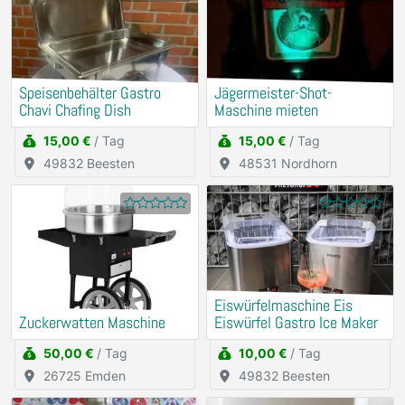
Speisenbehälter Gastro
Jägermeister-Shot-
Chavi Chafing Dish
Maschine mieten
15,00 €
/ Tag
15,00 €
/ Tag
49832 Beesten
48531 Nordhorn
Eiswürfelmaschine Eis
Zuckerwatten Maschine
Eiswürfel Gastro Ice Maker
50,00 €
/ Tag
10,00 €
/ Tag
26725 Emden
49832 Beesten