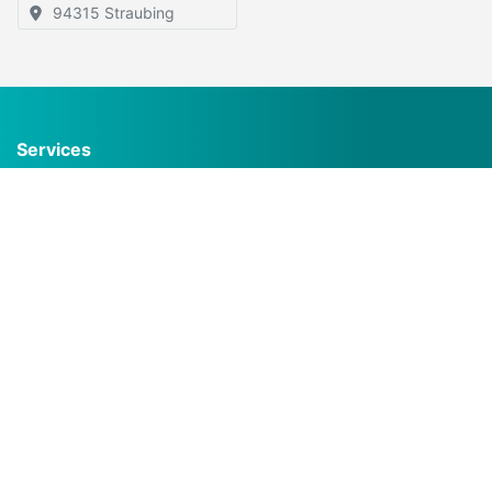
94315 Straubing
Services
Häufig gestellte Fragen (FAQ)
Inserat kostenlos erstellen
Buchungskalender
Gruppen
Unternehmen
Über uns
Für Gewerbetreibende
Werbepartner werden
Kontakt
Rechtliche Angaben
Allgemeine Geschäftsbedingungen