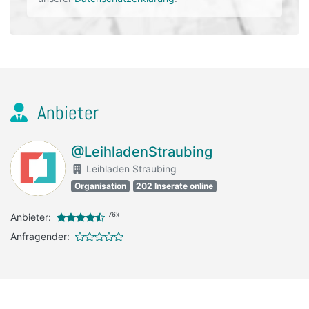
Anbieter
@LeihladenStraubing
Leihladen Straubing
Organisation
202 Inserate online
76x
Anbieter:
Anfragender: