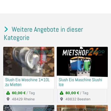
Weitere Angebote in dieser
Kategorie
Slush Eis Maschine 1×10L
Slush Eis Maschine Slushi
zu Mieten
Ice
60,00 €
/ Tag
80,00 €
/ Tag
48429 Rheine
49832 Beesten