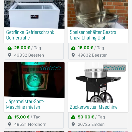
Getränke Gefrierschrank
Speisenbehälter Gastro
Gefriertruhe
Chavi Chafing Dish
25,00 €
/ Tag
15,00 €
/ Tag
49832 Beesten
49832 Beesten
Jägermeister-Shot-
Maschine mieten
Zuckerwatten Maschine
15,00 €
/ Tag
50,00 €
/ Tag
48531 Nordhorn
26725 Emden