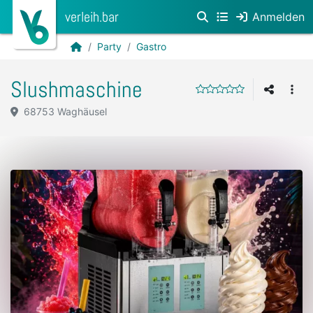
verleih.bar
Anmelden
Party
Gastro
Slushmaschine
68753 Waghäusel