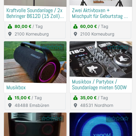
Kraftvolle Soundanlage / 2x
​Zwei Aktivboxen +
Behringer B612D (15 Zoll) +
Mischpult für Geburtstag &
Mischpult
Hochzeit
80,00 €
/ Tag
60,00 €
/ Tag
2100 Korneuburg
2100 Korneuburg
Musikbox / Partybox /
Musikbox
Soundanlage mieten 500W
15,00 €
/ Tag
35,00 €
/ Tag
48488 Emsbüren
48531 Nordhorn