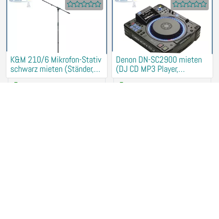
K&M 210/6 Mikrofon-Stativ
Denon DN-SC2900 mieten
schwarz mieten (Ständer,
(DJ CD MP3 Player,
Halter)
Turntables)
5,00 €
/ Tag
20,00 €
/ Tag
33106 Paderborn
33106 Paderborn
dbx M2 Messmikrofon
db technologies DVX D10
mieten (PA Einmessen, RTA,
Aktivlautsprecher mieten
Microfon, Shure)
+ 1
2
/ Tag
20,00 €
/ Tag
33106 Paderborn
33106 Paderborn