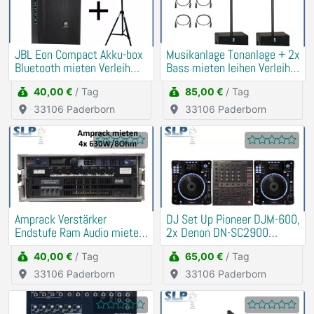
JBL Eon Compact Akku-box
Musikanlage Tonanlage + 2x
Bluetooth mieten Verleih
Bass mieten leihen Verleih
(Traurede, Demo)
Beschallung
40,00 €
/ Tag
85,00 €
/ Tag
33106 Paderborn
33106 Paderborn
Amprack Verstärker
DJ Set Up Pioneer DJM-600,
Endstufe Ram Audio mieten
2x Denon DN-SC2900
Verleih (PA, Anlage)
mieten Verleih
40,00 €
/ Tag
65,00 €
/ Tag
33106 Paderborn
33106 Paderborn