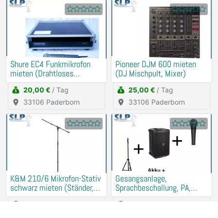
Shure EC4 Funkmikrofon
Pioneer DJM 600 mieten
mieten (Drahtloses
(DJ Mischpult, Mixer)
Schnurlos Mikrofon)
20,00 €
/ Tag
25,00 €
/ Tag
33106 Paderborn
33106 Paderborn
K&M 210/6 Mikrofon-Stativ
Gesangsanlage,
schwarz mieten (Ständer,
Sprachbeschallung, PA,
Halter)
Musikanlage mieten
5,00 €
/ Tag
45,00 €
/ Tag
33106 Paderborn
33106 Paderborn