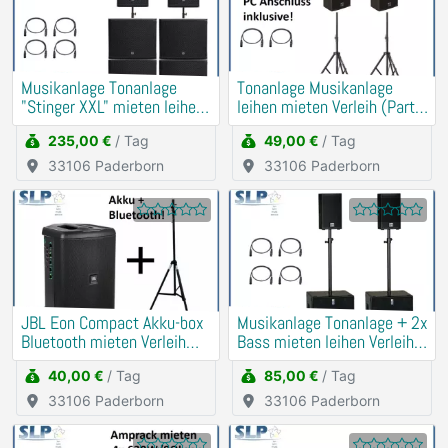
Musikanlage Tonanlage
Tonanlage Musikanlage
"Stinger XXL" mieten leihen
leihen mieten Verleih (Party,
Verleih PA, DJ
Hochzeit, Geburtstag)
235,00 €
/ Tag
49,00 €
/ Tag
33106 Paderborn
33106 Paderborn
JBL Eon Compact Akku-box
Musikanlage Tonanlage + 2x
Bluetooth mieten Verleih
Bass mieten leihen Verleih
(Traurede, Demo)
Beschallung
40,00 €
/ Tag
85,00 €
/ Tag
33106 Paderborn
33106 Paderborn