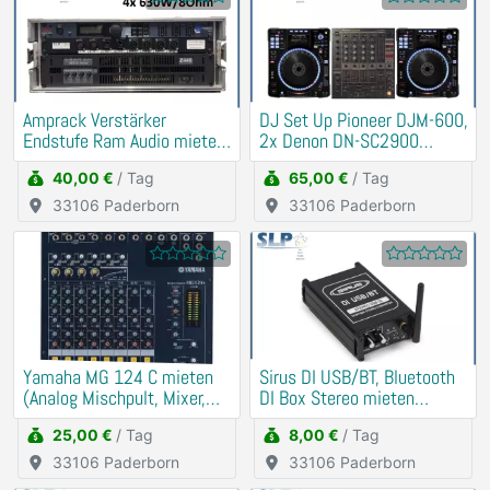
Amprack Verstärker
DJ Set Up Pioneer DJM-600,
Endstufe Ram Audio mieten
2x Denon DN-SC2900
Verleih (PA, Anlage)
mieten Verleih
40,00 €
/ Tag
65,00 €
/ Tag
33106 Paderborn
33106 Paderborn
Yamaha MG 124 C mieten
Sirus DI USB/BT, Bluetooth
(Analog Mischpult, Mixer,
DI Box Stereo mieten
DJ)
(Soundkarte)
25,00 €
/ Tag
8,00 €
/ Tag
33106 Paderborn
33106 Paderborn