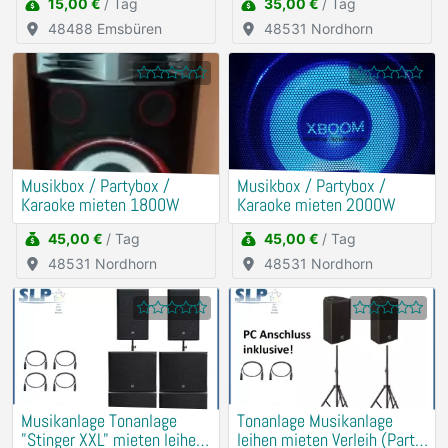
15,00 €
/ Tag
35,00 €
/ Tag
48488 Emsbüren
48531 Nordhorn
Musikbox / Partybox /
Musikbox / Partybox /
Karaoke mieten 1800W
Karaoke mieten 2000W
45,00 €
/ Tag
45,00 €
/ Tag
48531 Nordhorn
48531 Nordhorn
Musikanlage Tonanlage
Tonanlage Musikanlage
"Stinger XXL" mieten leihen
leihen mieten Verleih (Party,