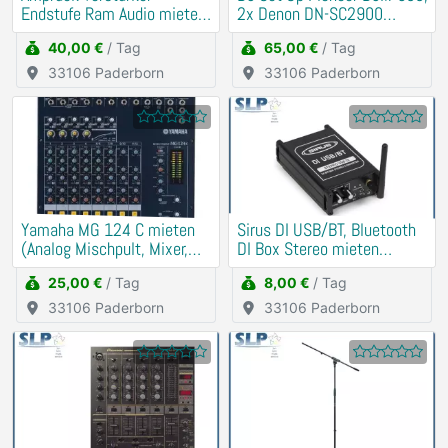
Endstufe Ram Audio mieten
2x Denon DN-SC2900
Verleih (PA, Anlage)
mieten Verleih
40,00 €
/ Tag
65,00 €
/ Tag
33106 Paderborn
33106 Paderborn
Yamaha MG 124 C mieten
Sirus DI USB/BT, Bluetooth
(Analog Mischpult, Mixer,
DI Box Stereo mieten
DJ)
(Soundkarte)
25,00 €
/ Tag
8,00 €
/ Tag
33106 Paderborn
33106 Paderborn