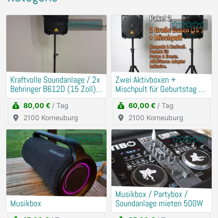
Kraftvolle Soundanlage / 2x
​Zwei Aktivboxen +
Behringer B612D (15 Zoll) +
Mischpult für Geburtstag &
Mischpult
Hochzeit
80,00 €
/ Tag
60,00 €
/ Tag
2100 Korneuburg
2100 Korneuburg
Musikbox / Partybox /
Musikbox
Soundanlage mieten 500W