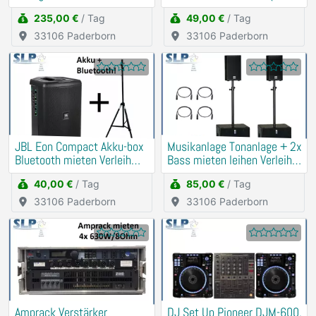
Verleih PA, DJ
Hochzeit, Geburtstag)
235,00 €
/ Tag
49,00 €
/ Tag
33106 Paderborn
33106 Paderborn
JBL Eon Compact Akku-box
Musikanlage Tonanlage + 2x
Bluetooth mieten Verleih
Bass mieten leihen Verleih
(Traurede, Demo)
Beschallung
40,00 €
/ Tag
85,00 €
/ Tag
33106 Paderborn
33106 Paderborn
Amprack Verstärker
DJ Set Up Pioneer DJM-600,