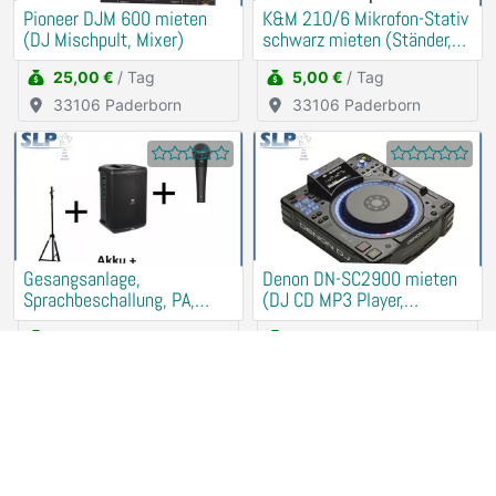
Pioneer DJM 600 mieten
K&M 210/6 Mikrofon-Stativ
(DJ Mischpult, Mixer)
schwarz mieten (Ständer,
Halter)
25,00 €
/ Tag
5,00 €
/ Tag
33106 Paderborn
33106 Paderborn
Gesangsanlage,
Denon DN-SC2900 mieten
Sprachbeschallung, PA,
(DJ CD MP3 Player,
Musikanlage mieten
Turntables)
45,00 €
/ Tag
20,00 €
/ Tag
33106 Paderborn
33106 Paderborn